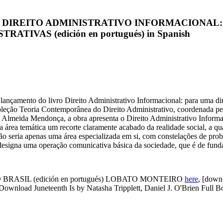
a iPhone 4S DIREITO ADMINISTRATIVO INFORMACI
IVAS (edición en portugués) in Spanish
to do livro Direito Administrativo Informacional: para uma dimensã
coleção Teoria Contemporânea do Direito Administrativo, coordenada p
e Almeida Mendonça, a obra apresenta o Direito Administrativo Inform
sua área temática um recorte claramente acabado da realidade social, a q
ão seria apenas uma área especializada em si, com constelações de prob
designa uma operação comunicativa básica da sociedade, que é de funda
BRASIL (edición en portugués) LOBATO MONTEIRO
here
, [down
wnload Juneteenth Is by Natasha Tripplett, Daniel J. O'Brien Full 