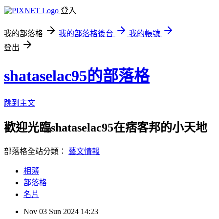
登入
我的部落格
我的部落格後台
我的帳號
登出
shataselac95的部落格
跳到主文
歡迎光臨shataselac95在痞客邦的小天地
部落格全站分類：
藝文情報
相簿
部落格
名片
Nov
03
Sun
2024
14:23