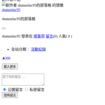
shataselac95
shataselac95的部落格
shataselac95 發表在
痞客邦
留言
(0)
人氣(
0
)
全站分類：
活動紀錄
▲top
載入更多
公開留言
私密留言
發佈留言