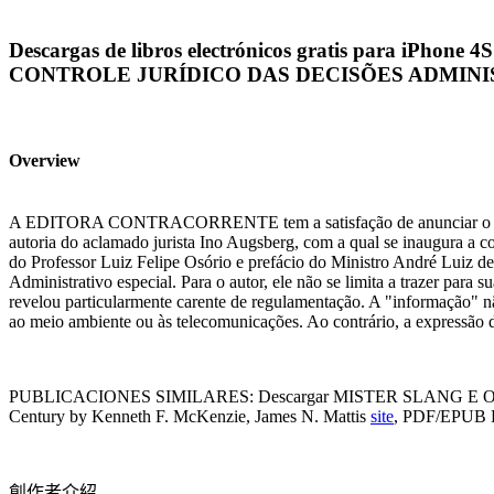
Descargas de libros electrónicos gratis par
CONTROLE JURÍDICO DAS DECISÕES ADMINISTRAT
Overview
A EDITORA CONTRACORRENTE tem a satisfação de anunciar o lançamen
autoria do aclamado jurista Ino Augsberg, com a qual se inaugura a 
do Professor Luiz Felipe Osório e prefácio do Ministro André Luiz d
Administrativo especial. Para o autor, ele não se limita a trazer para 
revelou particularmente carente de regulamentação. A "informação" n
ao meio ambiente ou às telecomunicações. Ao contrário, a expressão 
PUBLICACIONES SIMILARES: Descargar MISTER SLANG E O 
Century by Kenneth F. McKenzie, James N. Mattis
site
, PDF/EPUB Do
創作者介紹