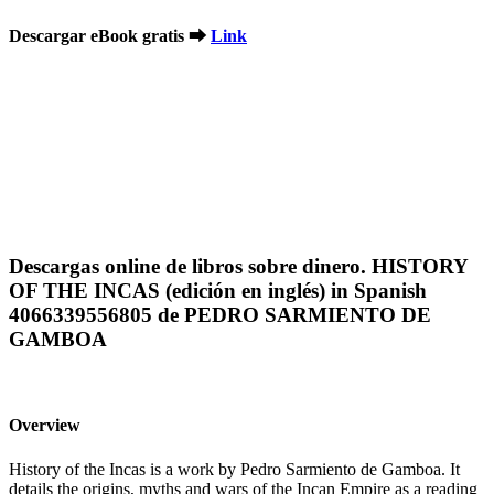
Descargar eBook gratis ➡
Link
Descargas online de libros sobre dinero. HISTORY
OF THE INCAS (edición en inglés) in Spanish
4066339556805 de PEDRO SARMIENTO DE
GAMBOA
Overview
History of the Incas is a work by Pedro Sarmiento de Gamboa. It
details the origins, myths and wars of the Incan Empire as a reading